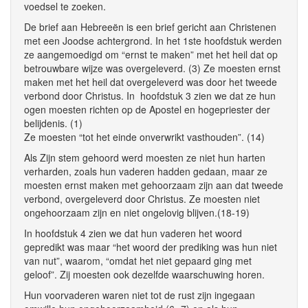
voedsel te zoeken.
De brief aan Hebreeën is een brief gericht aan Christenen
met een Joodse achtergrond. In het 1ste hoofdstuk werden
ze aangemoedigd om “ernst te maken” met het heil dat op
betrouwbare wijze was overgeleverd. (3) Ze moesten ernst
maken met het heil dat overgeleverd was door het tweede
verbond door Christus. In hoofdstuk 3 zien we dat ze hun
ogen moesten richten op de Apostel en hogepriester der
belijdenis. (1)
Ze moesten “tot het einde onverwrikt vasthouden”. (14)
Als Zijn stem gehoord werd moesten ze niet hun harten
verharden, zoals hun vaderen hadden gedaan, maar ze
moesten ernst maken met gehoorzaam zijn aan dat tweede
verbond, overgeleverd door Christus. Ze moesten niet
ongehoorzaam zijn en niet ongelovig blijven.(18-19)
In hoofdstuk 4 zien we dat hun vaderen het woord
gepredikt was maar “het woord der prediking was hun niet
van nut”, waarom, “omdat het niet gepaard ging met
geloof”. Zij moesten ook dezelfde waarschuwing horen.
Hun voorvaderen waren niet tot de rust zijn ingegaan