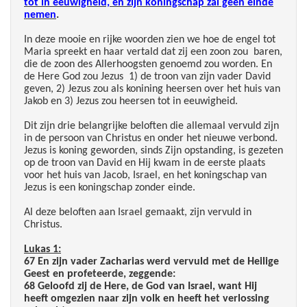
tot in eeuwigheid, en zijn koningschap zal geen einde
nemen
.
In deze mooie en rijke woorden zien we hoe de engel tot
Maria spreekt en haar vertald dat zij een zoon zou baren,
die de zoon des Allerhoogsten genoemd zou worden. En
de Here God zou Jezus 1) de troon van zijn vader David
geven, 2) Jezus zou als konining heersen over het huis van
Jakob en 3) Jezus zou heersen tot in eeuwigheid.
Dit zijn drie belangrijke beloften die allemaal vervuld zijn
in de persoon van Christus en onder het nieuwe verbond.
Jezus is koning geworden, sinds Zijn opstanding, is gezeten
op de troon van David en Hij kwam in de eerste plaats
voor het huis van Jacob, Israel, en het koningschap van
Jezus is een koningschap zonder einde.
Al deze beloften aan Israel gemaakt, zijn vervuld in
Christus.
Lukas 1:
67 En zijn vader Zacharias werd vervuld met de Heilige
Geest en profeteerde, zeggende:
68 Geloofd zij de Here, de God van Israel, want Hij
heeft omgezien naar zijn volk en heeft het verlossing