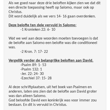
Als we goed naar deze drie beloften kijken zien we dat dit
een directe toepassing heeft op Salomo, maar ook op
Christus.
Dit word duidelijk als we vers 14- 16 gaan overdenken.
Deze belofte ten dele vervuld in Salomo:
-1 Kronieken 22: 6- 10
Wat we wel aan deze woorden moeten toevoegen is dat
de belofte aan Salomo een belofte was die conditioneel
was.
-2 Kron. 7: 17- 22
Vergelijk verder de belangrijke beloften aan David.
-Psalm 89: 1- 53
-Psalm 132: 1
-Jer. 22: 24- 30
-Ezechiel 37: 15- 28
Al deze schriftplaatsen, uit het boek van Psalmen en
anderen, laten ons zien dat de belofte aan David groter
was dan alleen Salomo.
God beloofde David een koninkrijk was voor immer zou
bestaan. En dit is vervuld in Christus.