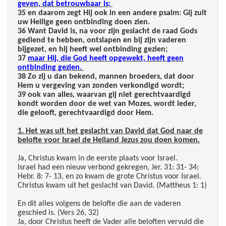
geven, dat betrouwbaar is;
35 en daarom zegt Hij ook in een andere psalm: Gij zult
uw Heilige geen ontbinding doen zien.
36 Want David is, na voor zijn geslacht de raad Gods
gediend te hebben, ontslapen en bij zijn vaderen
bijgezet, en hij heeft wel ontbinding gezien;
37
maar Hij, die God heeft opgewekt, heeft geen
ontbinding gezien.
38 Zo zij u dan bekend, mannen broeders, dat door
Hem u vergeving van zonden verkondigd wordt;
39 ook van alles, waarvan gij niet gerechtvaardigd
kondt worden door de wet van Mozes, wordt ieder,
die gelooft, gerechtvaardigd door Hem.
1. Het was uit het geslacht van David dat God naar de
belofte voor Israel de Heiland Jezus zou doen komen.
Ja, Christus kwam in de eerste plaats voor Israel.
Israel had een nieuw verbond gekregen, Jer. 31: 31- 34;
Hebr. 8: 7- 13, en zo kwam de grote Christus voor Israel.
Christus kwam uit het geslacht van David. (Mattheus 1: 1)
En dit alles volgens de belofte die aan de vaderen
geschied is. (Vers 26, 32)
Ja, door Christus heeft de Vader alle beloften vervuld die