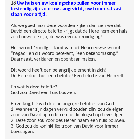
16
Uw huis en uw koningschap zullen voor immer
bestendig zijn voor uw aangezicht, uw troon zal vast
staan voor altijd.
Als we goed naar deze woorden kijken dan zien we dat
David een directe belofte krijgt dat de Here hem een huis
zou bouwen. En ja, dit was een aankondiging!
Het woord “kondigt” komt van het Hebreeuwse woord
“nagad” en dit woord betekent, “een bekendmaking.”
Daarnaast, verklaren en openbaar maken.
Dit woord heeft een belangrijk element in zich!
De Here doet hier een belofte! Een belofte van Hemzelf.
En wat is deze belofte?
God zou David een huis bouwen.
En zo krijgt David drie belangrijke beloftes van God.
1. Wanneer zijn dagen vervuld zouden zijn, zou de eigen
zoon van David optreden en het koningschap bevestigen.
2. Deze zoon zou voor des Heren naam een huis bouwen.
3. God zou de koninklijke troon van David voor immer
bevestigen.