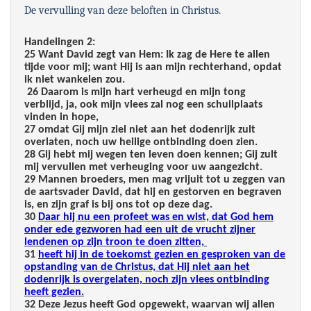
De vervulling van deze beloften in Christus.
Handelingen 2:
25 Want David zegt van Hem: Ik zag de Here te allen
tijde voor mij; want Hij is aan mijn rechterhand, opdat
ik niet wankelen zou.
26 Daarom is mijn hart verheugd en mijn tong
verblijd, ja, ook mijn vlees zal nog een schuilplaats
vinden in hope,
27 omdat Gij mijn ziel niet aan het dodenrijk zult
overlaten, noch uw heilige ontbinding doen zien.
28 Gij hebt mij wegen ten leven doen kennen; Gij zult
mij vervullen met verheuging voor uw aangezicht.
29 Mannen broeders, men mag vrijuit tot u zeggen van
de aartsvader David, dat hij en gestorven en begraven
is, en zijn graf is bij ons tot op deze dag.
30
Daar hij nu een profeet was en wist, dat God hem
onder ede gezworen had een uit de vrucht zijner
lendenen op zijn troon te doen zitten,
31
heeft hij in de toekomst gezien en gesproken van de
opstanding van de Christus, dat Hij niet aan het
dodenrijk is overgelaten, noch zijn vlees ontbinding
heeft gezien.
32 Deze Jezus heeft God opgewekt, waarvan wij allen