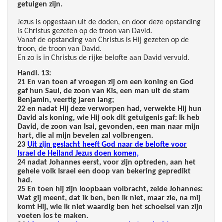
getuigen zijn.
Jezus is opgestaan uit de doden, en door deze opstanding
is Christus gezeten op de troon van David.
Vanaf de opstanding van Christus is Hij gezeten op de
troon, de troon van David.
En zo is in Christus de rijke belofte aan David vervuld.
Handl. 13:
21 En van toen af vroegen zij om een koning en God
gaf hun Saul, de zoon van Kis, een man uit de stam
Benjamin, veertig jaren lang;
22 en nadat Hij deze verworpen had, verwekte Hij hun
David als koning, wie Hij ook dit getuigenis gaf: Ik heb
David, de zoon van Isai, gevonden, een man naar mijn
hart, die al mijn bevelen zal volbrengen.
23
Uit zijn geslacht heeft God naar de belofte voor
Israel de Heiland Jezus doen komen,
24 nadat Johannes eerst, voor zijn optreden, aan het
gehele volk Israel een doop van bekering gepredikt
had.
25 En toen hij zijn loopbaan volbracht, zeide Johannes:
Wat gij meent, dat ik ben, ben ik niet, maar zie, na mij
komt Hij, wie ik niet waardig ben het schoeisel van zijn
voeten los te maken.