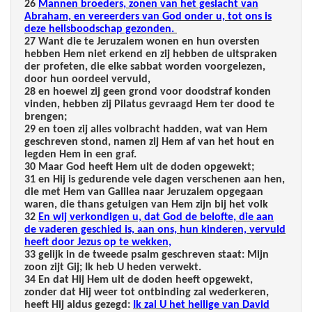
26
Mannen broeders, zonen van het geslacht van
Abraham, en vereerders van God onder u, tot ons is
deze heilsboodschap gezonden.
27 Want die te Jeruzalem wonen en hun oversten
hebben Hem niet erkend en zij hebben de uitspraken
der profeten, die elke sabbat worden voorgelezen,
door hun oordeel vervuld,
28 en hoewel zij geen grond voor doodstraf konden
vinden, hebben zij Pilatus gevraagd Hem ter dood te
brengen;
29 en toen zij alles volbracht hadden, wat van Hem
geschreven stond, namen zij Hem af van het hout en
legden Hem in een graf.
30 Maar God heeft Hem uit de doden opgewekt;
31 en Hij is gedurende vele dagen verschenen aan hen,
die met Hem van Galilea naar Jeruzalem opgegaan
waren, die thans getuigen van Hem zijn bij het volk
32
En wij verkondigen u, dat God de belofte, die aan
de vaderen geschied is, aan ons, hun kinderen, vervuld
heeft door Jezus op te wekken,
33 gelijk in de tweede psalm geschreven staat: Mijn
zoon zijt Gij; Ik heb U heden verwekt.
34 En dat Hij Hem uit de doden heeft opgewekt,
zonder dat Hij weer tot ontbinding zal wederkeren,
heeft Hij aldus gezegd:
Ik zal U het heilige van David