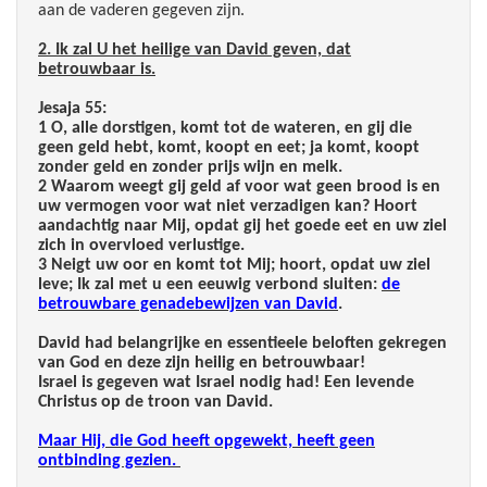
aan de vaderen gegeven zijn.
2. Ik zal U het heilige van David geven, dat
betrouwbaar is.
Jesaja 55:
1 O, alle dorstigen, komt tot de wateren, en gij die
geen geld hebt, komt, koopt en eet; ja komt, koopt
zonder geld en zonder prijs wijn en melk.
2 Waarom weegt gij geld af voor wat geen brood is en
uw vermogen voor wat niet verzadigen kan? Hoort
aandachtig naar Mij, opdat gij het goede eet en uw ziel
zich in overvloed verlustige.
3 Neigt uw oor en komt tot Mij; hoort, opdat uw ziel
leve; Ik zal met u een eeuwig verbond sluiten:
de
betrouwbare genadebewijzen van David
.
David had belangrijke en essentieele beloften gekregen
van God en deze zijn heilig en betrouwbaar!
Israel is gegeven wat Israel nodig had! Een levende
Christus op de troon van David.
Maar Hij, die God heeft opgewekt, heeft geen
ontbinding gezien.