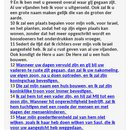
9 En Ik ben met u geweest overal waar gij gegaan zijt.
Al uw vijanden heb Ik voor u uitgeroeid. Ook zal Ik u
een grote naam maken gelijk die van de groten der
aarde.
10 Ik zal een plaats bepalen voor mijn volk, voor Israel,
en het planten, zodat het op zijn eigen plaats kan
wonen, zonder dat het meer opgeschrikt wordt en
boosdoeners het onderdrukken zoals vroeger,
11 Sedert de tijd dat Ik richters over mijn volk Israel
aangesteld heb. Ik zal u rust geven van al uw vijanden.
Ook kondigt de Here u aan: De Here zal u een huis
bouwen.
12
Wanneer uw dagen vervuld zijn en gij bij uw
vaderen te ruste zijt gegaan, dan zal Ik uw nakomeling,
uw eigen zoon, na u doen optreden, en Ik zal zijn
koningschap bevestigen.
13
Die zal mijn naam een huis bouwen, en Ik zal zijn
koninklijke troon voor immer bevestigen.
14
Ik zal hem tot een vader zijn, en hij zal Mij tot een
zoon zijn. Wanneer hij ongerechtigheid bedrijft, zal Ik
hem tuchtigen met een roede der mensen en met
slagen der mensenkinderen.
15
Maar mijn goedertierenheid zal van hem niet
wijken, zoals Ik haar heb doen wijken van Saul, die Ik
voor uw aangezicht heb weggedaan.