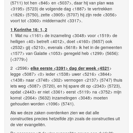
(5711) tot hen <846> en <5037>, daar hij van plan was
<3195> (5723) de volgende dag <1887> te vertrekken
<1826> (5750), zette <3905> (5707) hij zijn rede <3056>
voort tot <3360> middernacht <3317>.
1 Korinthe 16: 1, 2
1 Wat nu <1161> de inzameling <3048> voor <1519> de
heiligen <40> betreft <4012>, doet <4160> (5657) ook
<2532> gij <5210>, evenals <5618> ik het in de gemeenten
<1577> van Galatie <1053> geregeld heb <1299> (5656):
{<3779>}
2 <2596>
elke eerste <3391> dag der week <4521
>
legge <5087> <0> ieder <1538> uwer <5216> <3844>
<1438> naar <3748> <302> vermogen <2137> (5747) thuis
iets weg <5087> (5720), en hij spare dit op <2343> (5723),
opdat <2443> er niet <3361> eerst <5119> na <3752> mijn
komst <2064> (5632) inzamelingen <3048> moeten
gehouden worden <1096> (5741).
Als we deze zaken overdenken zien we dat alle
constructies precies hetzelfde zijn zoals de constructies uit
de vier evangeliën.