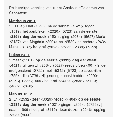
De letterlijke vertaling vanuit het Grieks is: “De eerste van
Sabbatton”.
Mattheus 28: 1
1 <1161> Laat <3796> na de sabbat <4521>, tegen
<1519> het aanbreken <2020> (5723)
van de eerste
<3391> dag der week <4521
>
, ging <2064> (5627) Maria
<3137> van Magdala <3094> en <2532> de andere <243>
Maria <3137> het graf <5028> bezien <2334> (5658).
Lukas 24: 1
1 maar <1161>
op de eerste <3391> dag der week
<4521
> gingen zij <2064> (5627) reeds vroeg <901> in de
morgenstond <3722> met <5342> (5723) de specerijen
<759>, die <3739> zij gereedgemaakt hadden <2090>
(5656), naar <1909> het graf <3418> <2532> <5100>
<4862> <846>.
Markus 16: 2
2 En <2532> zeer <3029> vroeg <4404>
op de eerste
<3391> dag der week <4521
> gingen <2064> (5736) zij
naar <1909> het graf <3419>, toen de zon <2246> opging
<393> (5660).