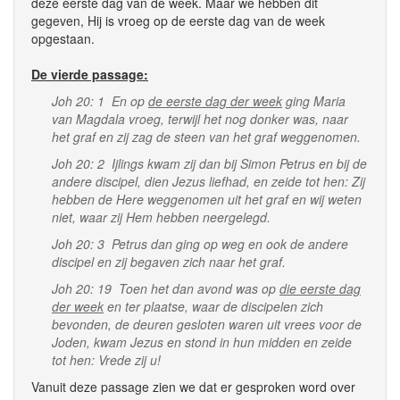
deze eerste dag van de week. Maar we hebben dit
gegeven, Hij is vroeg op de eerste dag van de week
opgestaan.
De vierde passage:
Joh 20: 1 En op
de eerste dag der week
ging Maria
van Magdala vroeg, terwijl het nog donker was, naar
het graf en zij zag de steen van het graf weggenomen.
Joh 20: 2 Ijlings kwam zij dan bij Simon Petrus en bij de
andere discipel, dien Jezus liefhad, en zeide tot hen: Zij
hebben de Here weggenomen uit het graf en wij weten
niet, waar zij Hem hebben neergelegd.
Joh 20: 3 Petrus dan ging op weg en ook de andere
discipel en zij begaven zich naar het graf.
Joh 20: 19 Toen het dan avond was op
die eerste dag
der week
en ter plaatse, waar de discipelen zich
bevonden, de deuren gesloten waren uit vrees voor de
Joden, kwam Jezus en stond in hun midden en zeide
tot hen: Vrede zij u!
Vanuit deze passage zien we dat er gesproken word over