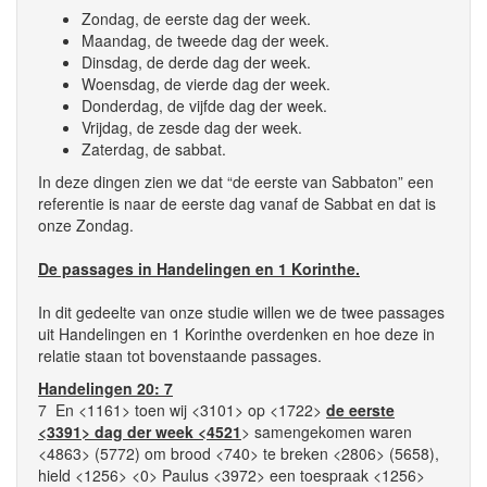
Zondag, de eerste dag der week.
Maandag, de tweede dag der week.
Dinsdag, de derde dag der week.
Woensdag, de vierde dag der week.
Donderdag, de vijfde dag der week.
Vrijdag, de zesde dag der week.
Zaterdag, de sabbat.
In deze dingen zien we dat “de eerste van Sabbaton” een
referentie is naar de eerste dag vanaf de Sabbat en dat is
onze Zondag.
De passages in Handelingen en 1 Korinthe.
In dit gedeelte van onze studie willen we de twee passages
uit Handelingen en 1 Korinthe overdenken en hoe deze in
relatie staan tot bovenstaande passages.
Handelingen 20: 7
7 En <1161> toen wij <3101> op <1722>
de eerste
<3391> dag der week <4521
> samengekomen waren
<4863> (5772) om brood <740> te breken <2806> (5658),
hield <1256> <0> Paulus <3972> een toespraak <1256>