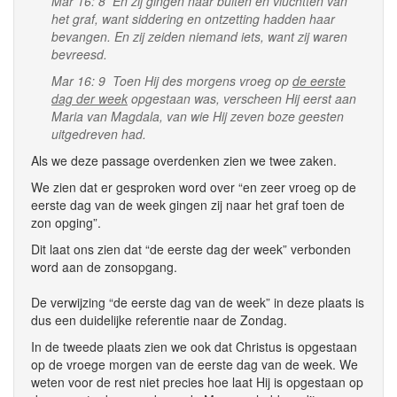
Mar 16: 8 En zij gingen naar buiten en vluchtten van
het graf, want siddering en ontzetting hadden haar
bevangen. En zij zeiden niemand iets, want zij waren
bevreesd.
Mar 16: 9 Toen Hij des morgens vroeg op
de eerste
dag der week
opgestaan was, verscheen Hij eerst aan
Maria van Magdala, van wie Hij zeven boze geesten
uitgedreven had.
Als we deze passage overdenken zien we twee zaken.
We zien dat er gesproken word over “en zeer vroeg op de
eerste dag van de week gingen zij naar het graf toen de
zon opging”.
Dit laat ons zien dat “de eerste dag der week” verbonden
word aan de zonsopgang.
De verwijzing “de eerste dag van de week” in deze plaats is
dus een duidelijke referentie naar de Zondag.
In de tweede plaats zien we ook dat Christus is opgestaan
op de vroege morgen van de eerste dag van de week. We
weten voor de rest niet precies hoe laat Hij is opgestaan op