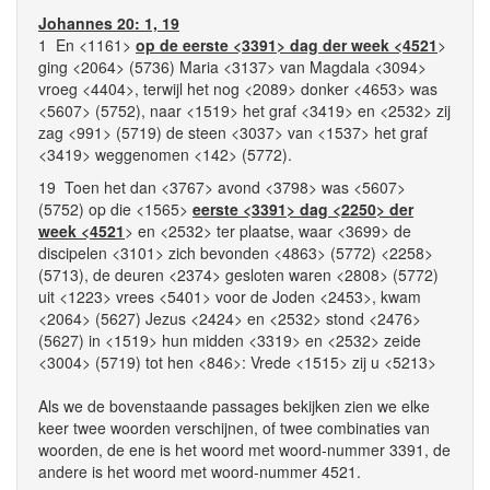
Johannes 20: 1, 19
1 En <1161>
op de eerste <3391> dag der week <4521
>
ging <2064> (5736) Maria <3137> van Magdala <3094>
vroeg <4404>, terwijl het nog <2089> donker <4653> was
<5607> (5752), naar <1519> het graf <3419> en <2532> zij
zag <991> (5719) de steen <3037> van <1537> het graf
<3419> weggenomen <142> (5772).
19 Toen het dan <3767> avond <3798> was <5607>
(5752) op die <1565>
eerste <3391> dag <2250> der
week <4521
> en <2532> ter plaatse, waar <3699> de
discipelen <3101> zich bevonden <4863> (5772) <2258>
(5713), de deuren <2374> gesloten waren <2808> (5772)
uit <1223> vrees <5401> voor de Joden <2453>, kwam
<2064> (5627) Jezus <2424> en <2532> stond <2476>
(5627) in <1519> hun midden <3319> en <2532> zeide
<3004> (5719) tot hen <846>: Vrede <1515> zij u <5213>
Als we de bovenstaande passages bekijken zien we elke
keer twee woorden verschijnen, of twee combinaties van
woorden, de ene is het woord met woord-nummer 3391, de
andere is het woord met woord-nummer 4521.