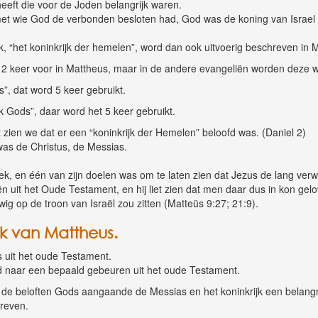
heeft die voor de Joden belangrijk waren.
t wie God de verbonden besloten had, God was de koning van Israel e
k, “het koninkrijk der hemelen”, word dan ook uitvoerig beschreven in 
12 keer voor in Mattheus, maar in de andere evangeliën worden deze 
”, dat word 5 keer gebruikt.
k Gods”, daar word het 5 keer gebruikt.
 zien we dat er een “koninkrijk der Hemelen” beloofd was. (Daniel 2)
 was de Christus, de Messias.
k, en één van zijn doelen was om te laten zien dat Jezus de lang verw
n uit het Oude Testament, en hij liet zien dat men daar dus in kon gel
g op de troon van Israël zou zitten (Matteüs 9:27; 21:9).
k van Mattheus.
 uit het oude Testament.
 naar een bepaald gebeuren uit het oude Testament.
de beloften Gods aangaande de Messias en het koninkrijk een belangri
hreven.