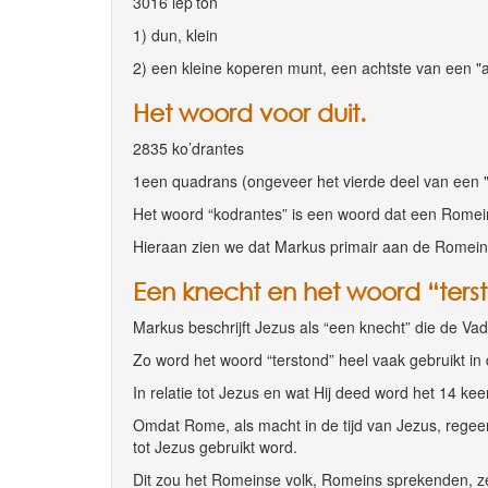
3016 lep’ton
1) dun, klein
2) een kleine koperen munt, een achtste van een "
Het woord voor duit.
2835 ko’drantes
1een quadrans (ongeveer het vierde deel van een "a
Het woord “kodrantes” is een woord dat een Romein
Hieraan zien we dat Markus primair aan de Romei
Een knecht en het woord “ters
Markus beschrijft Jezus als “een knecht” die de Va
Zo word het woord “terstond” heel vaak gebruikt in 
In relatie tot Jezus en wat Hij deed word het 14 kee
Omdat Rome, als macht in de tijd van Jezus, regeerde
tot Jezus gebruikt word.
Dit zou het Romeinse volk, Romeins sprekenden, z