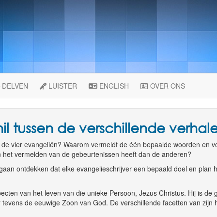
DELVEN
LUISTER
ENGLISH
OVER ONS
il tussen de verschillende verha
n de vier evangeliën? Waarom vermeldt de één bepaalde woorden en voo
in het vermelden van de gebeurtenissen heeft dan de anderen?
e gaan ontdekken dat elke evangelieschrijver een bepaald doel en plan ha
ecten van het leven van die unieke Persoon, Jezus Christus. Hij is de 
evens de eeuwige Zoon van God. De verschillende facetten van zijn heer