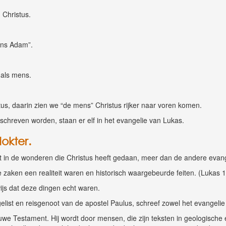
 Christus.
ens Adam”.
s als mens.
tus, daarin zien we “de mens” Christus rijker naar voren komen.
eschreven worden, staan er elf in het evangelie van Lukas.
dokter.
eft in de wonderen die Christus heeft gedaan, meer dan de andere evan
ze zaken een realiteit waren en historisch waargebeurde feiten. (Lukas 1:
wijs dat deze dingen echt waren.
gelist en reisgenoot van de apostel Paulus, schreef zowel het evangel
uwe Testament. Hij wordt door mensen, die zijn teksten in geologische e