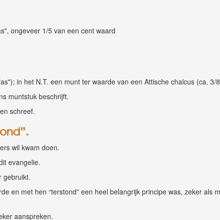
as", ongeveer 1/5 van een cent waard
s"); in het N.T. een munt ter waarde van een Attische chalcus (ca. 3/
s muntstuk beschrijft.
nen schreef.
tond”.
ders wil kwam doen.
dit evangelie.
r gebruikt.
 en met hen “terstond” een heel belangrijk principe was, zeker als milit
eker aanspreken.