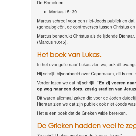
De Romeinen:
Markus 15: 39
Marcus schreef voor een niet-Joods publiek en dat k
(genealogieën, de controverses tussen Christus en d
Marcus benadrukt Christus als de lijdende Dienaar
(Marcus 10:45).
Het boek van Lukas.
In het evangelie naar Lukas zien we, ook dit evange
Hij schrijft bijvoorbeeld over Capernaum, dit is een s
Verder lezen we dat hij schrijft,
“
En zij voeren naar
op weg naar een dorp, zestig stadien van Jer
Dit waren allemaal zaken die voor de Joden duideli
Hieraan zien we dat zijn publiek ook niet Joods was
Het is een boek dat de Grieken wilde bereiken.
De Grieken hadden veel te ze
Zo schrijft Lukas veel over de “mens, Jezus”.