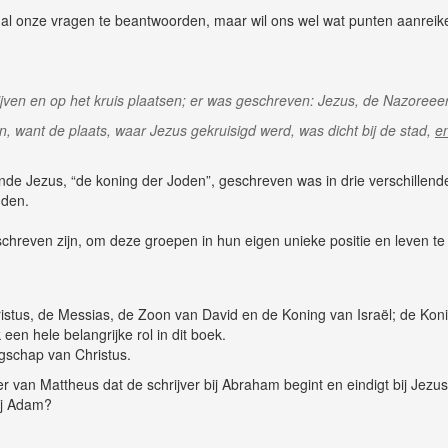
ig al onze vragen te beantwoorden, maar wil ons wel wat punten aanrei
rijven en op het kruis plaatsen; er was geschreven: Jezus, de Nazoreee
n, want de plaats, waar Jezus gekruisigd werd, was dicht bij de stad,
e
ande Jezus, “de koning der Joden”, geschreven was in drie verschillend
nden.
eschreven zijn, om deze groepen in hun eigen unieke positie en leven t
stus, de Messias, de Zoon van David en de Koning van Israël; de Koning,
een hele belangrijke rol in dit boek.
ngschap van Christus.
er van Mattheus dat de schrijver bij Abraham begint en eindigt bij Jezus
ij Adam?