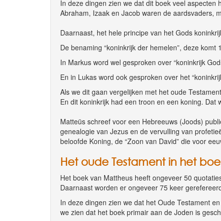
In deze dingen zien we dat dit boek veel aspecten 
Abraham, Izaak en Jacob waren de aardsvaders, me
Daarnaast, het hele principe van het Gods koninkrij
De benaming “koninkrijk der hemelen”, deze komt 
In Markus word wel gesproken over “koninkrijk Gods
En in Lukas word ook gesproken over het “koninkrij
Als we dit gaan vergelijken met het oude Testament
En dit koninkrijk had een troon en een koning. Dat
Matteüs schreef voor een Hebreeuws (Joods) publie
genealogie van Jezus en de vervulling van profetieë
beloofde Koning, de “Zoon van David” die voor eeuwi
Het oude Testament in het boe
Het boek van Mattheus heeft ongeveer 50 quotaties
Daarnaast worden er ongeveer 75 keer gerefereerd
In deze dingen zien we dat het Oude Testament en 
we zien dat het boek primair aan de Joden is gesc