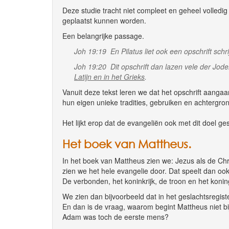
Deze studie tracht niet compleet en geheel volled
geplaatst kunnen worden.
Een belangrijke passage.
Joh 19:19 En Pilatus liet ook een opschrift sch
Joh 19:20 Dit opschrift dan lazen vele der Jode
Latijn en in het Grieks
.
Vanuit deze tekst leren we dat het opschrift aanga
hun eigen unieke tradities, gebruiken en achtergro
Het lijkt erop dat de evangeliën ook met dit doel g
Het boek van Mattheus.
In het boek van Mattheus zien we: Jezus als de Chri
zien we het hele evangelie door. Dat speelt dan ook 
De verbonden, het koninkrijk, de troon en het koni
We zien dan bijvoorbeeld dat in het geslachtsregist
En dan is de vraag, waarom begint Mattheus niet b
Adam was toch de eerste mens?