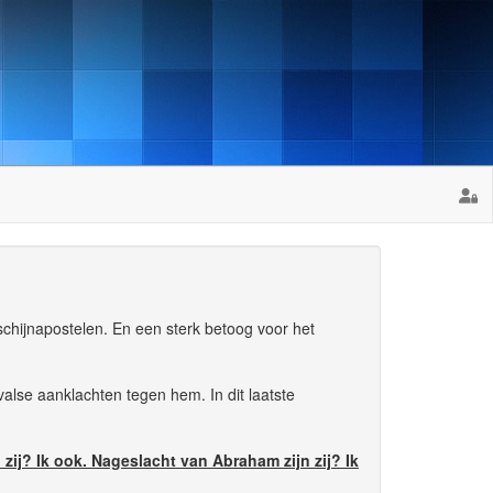
schijnapostelen. En een sterk betoog voor het
lse aanklachten tegen hem. In dit laatste
jn zij? Ik ook. Nageslacht van Abraham zijn zij? Ik