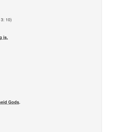
 3: 10)
g is.
sheid Gods
.