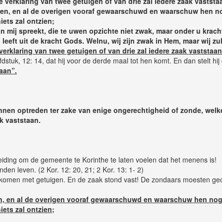
de verklaring van twee getuigen of van drie zal iedere zaak vaststa
bben, en al de overigen vooraf gewaarschuwd en waarschuw hen no
iets zal ontzien;
in mij spreekt, die te uwen opzichte niet zwak, maar onder u kracht
j leeft uit de kracht Gods. Welnu, wij zijn zwak in Hem, maar wij z
 verklaring van twee getuigen of van drie zal iedere zaak vaststaan
fdstuk, 12: 14, dat hij voor de derde maal tot hen komt. En dan stelt hij
taan”.
unnen optreden ter zake van enige ongerechtigheid of zonde, welk
ak vaststaan.
iding om de gemeente te Korinthe te laten voelen dat het menens is!
nden leven. (2 Kor. 12: 20, 21; 2 Kor. 13: 1- 2)
zou komen met getuigen. En de zaak stond vast! De zondaars moesten ge
en, en al de overigen vooraf gewaarschuwd en waarschuw hen nog,
iets zal ontzien;