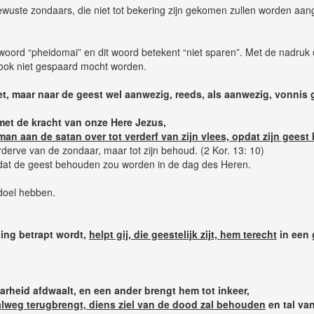
 bewuste zondaars, die niet tot bekering zijn gekomen zullen worden aan
 woord “pheidomai” en dit woord betekent “niet sparen”. Met de nadruk
 ook niet gespaard mocht worden.
iet, maar naar de geest wel aanwezig, reeds, als aanwezig, vonnis 
 met de kracht van onze Here Jezus,
man aan de satan over tot verderf van zijn vlees, opdat zijn gee
derve van de zondaar, maar tot zijn behoud. (2 Kor. 13: 10)
 opdat de geest behouden zou worden in de dag des Heren.
 doel hebben.
ding betrapt wordt,
helpt gij, die geestelijk zijt, hem terecht
in een 
arheid afdwaalt, en een ander brengt hem tot inkeer,
alweg terugbrengt, diens ziel van de dood zal behouden
en tal va