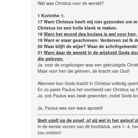
Wat was Christus voor de wereld?
1 Korinthe 1:
17 Want Christus heeft mij niet gezonden om te
Christus tot een holle klank te maken.
18
Want het woord des kruises is wel voor hen,
19 Want er staat geschreven: Verderven zal Ik d
20 Waar blijft de wijze? Waar de schriftgeleerd
21
Want daar de wereld in de wijsheid Gods do
die geloven.
Ja, voor de ongelovigen was een gekruisigde Chri
Maar voor hen die geloven, de kracht van God!
Wanneer kon Gods kracht in Christus volledig ope
En zo paste Paulus het voorbeeld van Christus op 
Ja, ook Paulus was zwak geworden, zodat Gods kr
Ja, Paulus was een ware apostel!
-----------------------------------------------------------------
Stelt uzelf op de proef, of gij wel in het geloof z
In de eerste verzen van dit hoofdstuk, vers 1- 4, h
zou ontzien!