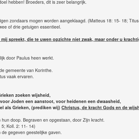
oel hebben! Broeders, dit is zeer belangrijk.
uigen zondaars mogen worden aangeklaagd. (Matteus 18: 15- 18; Titus
ee of drie getuigen essentieel.
 mij spreekt, die te uwen opzichte niet zwak, maar onder u krachti
lijk door Paulus heen werkt.
 de gemeente van Korinthe.
tus vaak ervaren.
rieken zoeken wijsheid,
, voor Joden een aanstoot, voor heidenen een dwaasheid,
l als Grieken, (prediken wij)
Christus, de kracht Gods en de wij
 hun doop. Begraven en opgestaan, door Zijn kracht.
 5; Koll. 2: 11- 14)
 de gegeven geestelijke gaven.