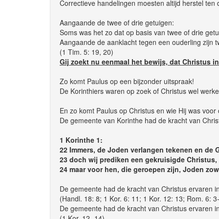
Correctieve handelingen moesten altijd herstel ten d
Aangaande de twee of drie getuigen:
Soms was het zo dat op basis van twee of drie get
Aangaande de aanklacht tegen een ouderling zijn tw
(1 Tim. 5: 19, 20)
Gij zoekt nu eenmaal het bewijs, dat Christus in
Zo komt Paulus op een bijzonder uitspraak!
De Korinthiers waren op zoek of Christus wel werke
En zo komt Paulus op Christus en wie Hij was voor
De gemeente van Korinthe had de kracht van Chris
1 Korinthe 1:
22 Immers, de Joden verlangen tekenen en de G
23 doch wij prediken een gekruisigde Christus
24 maar voor hen, die geroepen zijn, Joden zowe
De gemeente had de kracht van Christus ervaren in
(Handl. 18: 8; 1 Kor. 6: 11; 1 Kor. 12: 13; Rom. 6: 3-
De gemeente had de kracht van Christus ervaren in
(1 Kor. 12- 14)