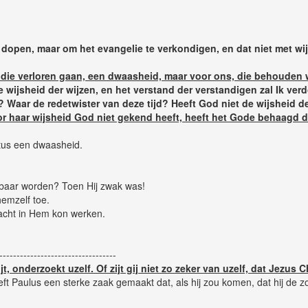
 dopen, maar om het evangelie te verkondigen, en dat niet met wi
 die verloren gaan, een dwaasheid, maar voor ons, die behouden 
e wijsheid der wijzen, en het verstand der verstandigen zal Ik ver
e? Waar de redetwister van deze tijd? Heeft God niet de wijsheid
or haar wijsheid God niet gekend heeft, heeft het Gode behaagd 
stus een dwaasheid.
nbaar worden? Toen Hij zwak was!
hemzelf toe.
acht in Hem kon werken.
----------------------------------
ijt, onderzoekt uzelf. Of zijt gij niet zo zeker van uzelf, dat Jezus 
eeft Paulus een sterke zaak gemaakt dat, als hij zou komen, dat hij de 