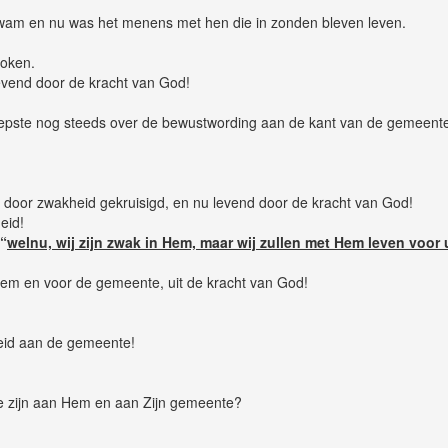
 kwam en nu was het menens met hen die in zonden bleven leven.
roken.
levend door de kracht van God!
iepste nog steeds over de bewustwording aan de kant van de gemeente 
as door zwakheid gekruisigd, en nu levend door de kracht van God!
eid!
“
welnu, wij zijn zwak in Hem, maar wij zullen met Hem leven voor 
em en voor de gemeente, uit de kracht van God!
heid aan de gemeente!
te zijn aan Hem en aan Zijn gemeente?