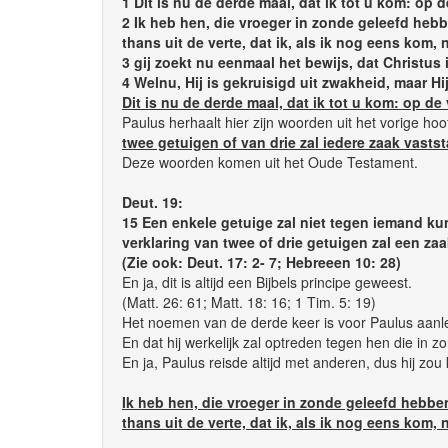
1 Dit is nu de derde maal, dat ik tot u kom: op 
2 Ik heb hen, die vroeger in zonde geleefd he
thans uit de verte, dat ik, als ik nog eens kom, n
3 gij zoekt nu eenmaal het bewijs, dat Christus 
4 Welnu, Hij is gekruisigd uit zwakheid, maar Hi
Dit is nu de derde maal, dat ik tot u kom: op de
Paulus herhaalt hier zijn woorden uit het vorige hoo
twee getuigen of van drie zal iedere zaak vasts
Deze woorden komen uit het Oude Testament.
Deut. 19:
15 Een enkele getuige zal niet tegen iemand k
verklaring van twee of drie getuigen zal een za
(Zie ook: Deut. 17: 2- 7; Hebreeen 10: 28)
En ja, dit is altijd een Bijbels principe geweest.
(Matt. 26: 61; Matt. 18: 16; 1 Tim. 5: 19)
Het noemen van de derde keer is voor Paulus aanle
En dat hij werkelijk zal optreden tegen hen die in zo
En ja, Paulus reisde altijd met anderen, dus hij 
Ik heb hen, die vroeger in zonde geleefd hebb
thans uit de verte, dat ik, als ik nog eens kom, n