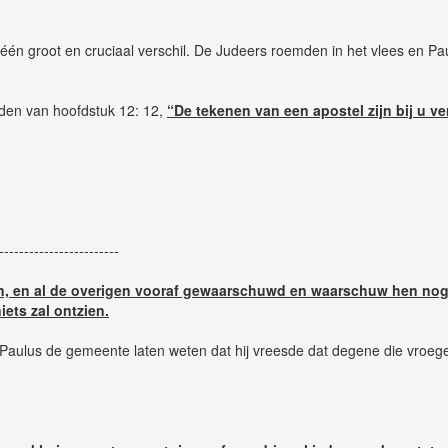
n groot en cruciaal verschil. De Judeers roemden in het vlees en Paul
rden van hoofdstuk 12: 12,
“De tekenen van een apostel zijn bij u ve
------------------------
en, en al de overigen vooraf gewaarschuwd en waarschuw hen nog,
iets zal ontzien.
t Paulus de gemeente laten weten dat hij vreesde dat degene die vroege