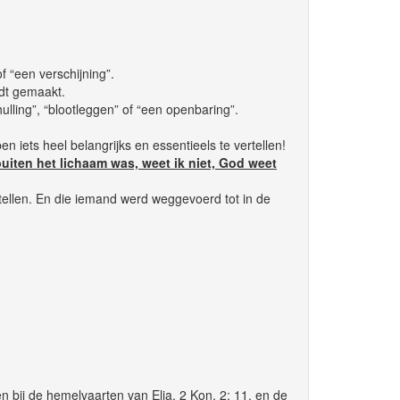
f “een verschijning”.
rdt gemaakt.
lling”, “blootleggen” of “een openbaring”.
n iets heel belangrijks en essentieels te vertellen!
 buiten het lichaam was, weet ik niet, God weet
tellen. En die iemand werd weggevoerd tot in de
en bij de hemelvaarten van Elia, 2 Kon. 2: 11, en de