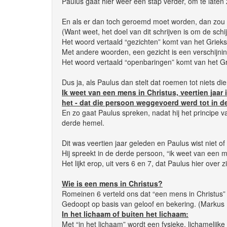
Paulus gaat hier weer een stap verder, om te laten zi
En als er dan toch geroemd moet worden, dan zou
(Want weet, het doel van dit schrijven is om de sch
Het woord vertaald “gezichten” komt van het Griekse
Met andere woorden, een gezicht is een verschijnin
Het woord vertaald “openbaringen” komt van het Gri
Dus ja, als Paulus dan stelt dat roemen tot niets di
Ik weet van een mens in Christus, veertien jaar i
het - dat die persoon weggevoerd werd tot in d
En zo gaat Paulus spreken, nadat hij het principe 
derde hemel.
Dit was veertien jaar geleden en Paulus wist niet of
Hij spreekt in de derde persoon, “ik weet van een m
Het lijkt erop, uit vers 6 en 7, dat Paulus hier over 
Wie is een mens in Christus?
Romeinen 6 verteld ons dat “een mens in Christus” i
Gedoopt op basis van geloof en bekering. (Markus 1
In het lichaam of buiten het lichaam:
Met “in het lichaam” wordt een fysieke, lichamelijk