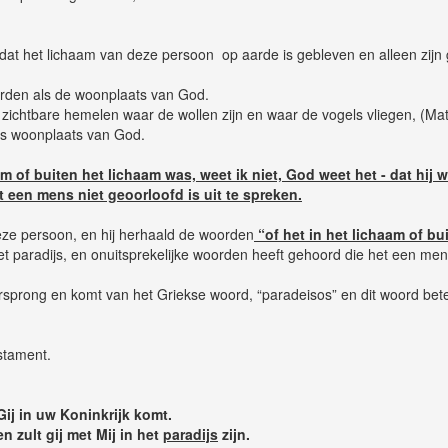
at het lichaam van deze persoon op aarde is gebleven en alleen zijn 
rden als de woonplaats van God.
ichtbare hemelen waar de wollen zijn en waar de vogels vliegen, (Matt
ls woonplaats van God.
am of buiten het lichaam was, weet ik niet, God weet het - dat hij
 een mens niet geoorloofd is uit te spreken.
eze persoon, en hij herhaald de woorden
“of het in het lichaam of bu
paradijs, en onuitsprekelijke woorden heeft gehoord die het een mens
rsprong en komt van het Griekse woord, “paradeisos” en dit woord betek
stament.
Gij in uw Koninkrijk komt.
n zult gij met Mij in het
paradijs
zijn.