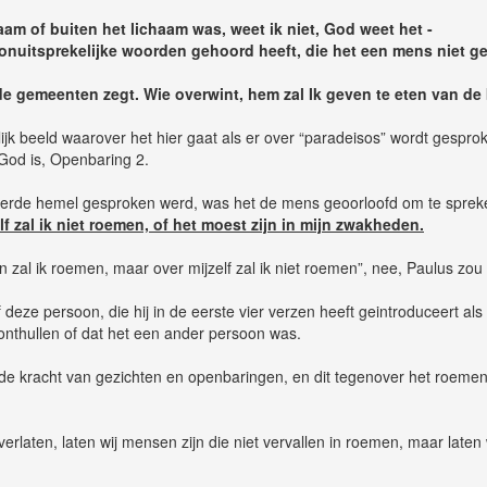
haam of buiten het lichaam was, weet ik niet, God weet het -
onuitsprekelijke woorden gehoord heeft, die het een mens niet geo
 de gemeenten zegt. Wie overwint, hem zal Ik geven te eten van de
ijk beeld waarover het hier gaat als er over “paradeisos” wordt gespro
 God is, Openbaring 2.
derde hemel gesproken werd, was het de mens geoorloofd om te sprek
f zal ik niet roemen, of het moest zijn in mijn zwakheden.
 zal ik roemen, maar over mijzelf zal ik niet roemen”, nee, Paulus zo
f deze persoon, die hij in de eerste vier verzen heeft geintroduceert a
 onthullen of dat het een ander persoon was.
er de kracht van gezichten en openbaringen, en dit tegenover het roemen
rlaten, laten wij mensen zijn die niet vervallen in roemen, maar laten