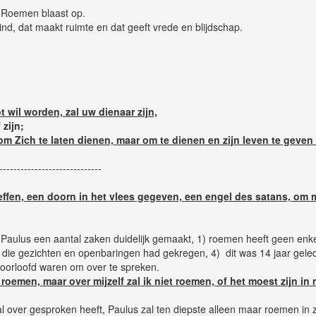
. Roemen blaast op.
nd, dat maakt ruimte en dat geeft vrede en blijdschap.
 wil worden, zal uw dienaar zijn,
 zijn;
 Zich te laten dienen, maar om te dienen en zijn leven te geven a
-----------------------------
heffen, een doorn in het vlees gegeven, een engel des satans, om mi
t Paulus een aantal zaken duidelijk gemaakt, 1) roemen heeft geen enkel
e gezichten en openbaringen had gekregen, 4) dit was 14 jaar geleden 
oorloofd waren om over te spreken.
 roemen, maar over mijzelf zal ik niet roemen, of het moest zijn i
 al over gesproken heeft, Paulus zal ten diepste alleen maar roemen in