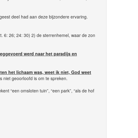
geest deel had aan deze bijzondere ervaring.
. 6: 26; 24: 30) 2) de sterrenhemel, waar de zon
 weggevoerd werd naar het paradijs en
iten het lichaam was, weet ik niet, God weet
 niet geoorloofd is om te spreken.
ent “een omsloten tuin”, “een park”, “als de hof