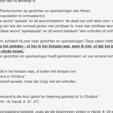
en wie hij werkelijk is.
 Paulus komen op gezichten en openbaringen des Heren.
ijnapostelen te ontmaskeren)
 woord “optasia” en dit woord betekent “de daad van zich laten zien” o
g van iets dat normaal gezien niet zichtbaar is, maar wat zichtbaar wo
ekse woord “apokalupsis” en dit woord betekent “een onthullen of onthu
ent, schakelt hij over naar gezichten en openbaringen. Deze zaken hebbe
s het geleden - of het in het lichaam was, weet ik niet, of dat het
e derde hemel.
van gezichten en openbaringen heeft geintroduceert, en van iemand ver
 dit in het lichaam was, of buiten het lichaam om.
ens in Christus”.
zichzelf spreekt, maar dat (nog) niet wil onthullen.
emand is die door geloof en bekering gedoopt is “in Christus”.
6: 16; Handl. 2: 37- 47)
e verplaatsing bedoeld, zoals we die beschreven vinden in Handl. 8: 39 