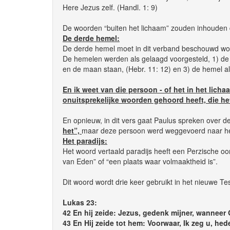
Here Jezus zelf. (Handl. 1: 9)
De woorden “buiten het lichaam” zouden inhouden d
De derde hemel:
De derde hemel moet in dit verband beschouwd wo
De hemelen werden als gelaagd voorgesteld, 1) de z
en de maan staan, (Hebr. 11: 12) en 3) de hemel a
En ik weet van die persoon - of het in het licha
onuitsprekelijke woorden gehoord heeft, die het
En opnieuw, in dit vers gaat Paulus spreken over d
het”,
maar deze persoon werd weggevoerd naar het 
Het paradijs:
Het woord vertaald paradijs heeft een Perzische oo
van Eden” of “een plaats waar volmaaktheid is”.
Dit woord wordt drie keer gebruikt in het nieuwe Te
Lukas 23:
42 En hij zeide: Jezus, gedenk mijner, wanneer 
43 En Hij zeide tot hem: Voorwaar, Ik zeg u, hede