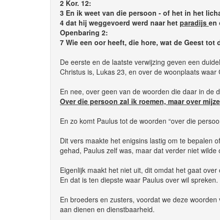
2 Kor. 12:
3 En ik weet van die persoon - of het in het lic
4 dat hij weggevoerd werd naar het
paradijs
en 
Openbaring 2:
7 Wie een oor heeft, die hore, wat de Geest tot
De eerste en de laatste verwijzing geven een duidel
Christus is, Lukas 23, en over de woonplaats waar
En nee, over geen van de woorden die daar in de 
Over die persoon zal ik roemen, maar over mijzel
En zo komt Paulus tot de woorden “over die persoon
Dit vers maakte het enigsins lastig om te bepalen o
gehad, Paulus zelf was, maar dat verder niet wilde
Eigenlijk maakt het niet uit, dit omdat het gaat ov
En dat is ten diepste waar Paulus over wil spreken.
En broeders en zusters, voordat we deze woorden ve
aan dienen en dienstbaarheid.