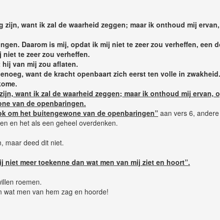
dig zijn, want ik zal de waarheid zeggen; maar ik onthoud mij erv
en. Daarom is mij, opdat ik mij niet te zeer zou verheffen, een 
 niet te zeer zou verheffen.
hij van mij zou aflaten.
 genoeg, want de kracht openbaart zich eerst ten volle in zwakhei
kome.
g zijn, want ik zal de waarheid zeggen; maar ik onthoud mij ervan
wone van de openbaringen.
ok om het buitengewone van de openbaringen”
aan vers 6, andere 
len en het als een geheel overdenken.
 maar deed dit niet.
j niet meer toekenne dan wat men van mij ziet en hoort”.
willen roemen.
dan wat men van hem zag en hoorde!