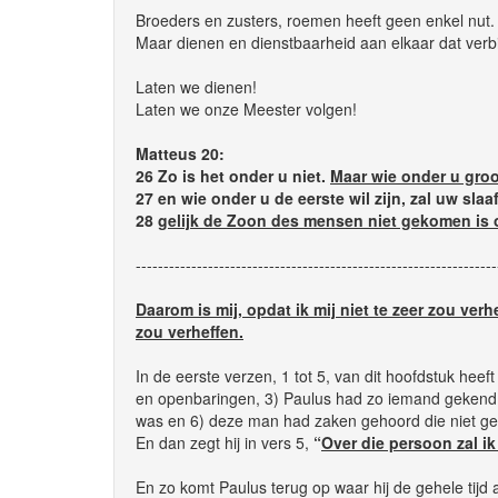
Broeders en zusters, roemen heeft geen enkel nut
Maar dienen en dienstbaarheid aan elkaar dat verbi
Laten we dienen!
Laten we onze Meester volgen!
Matteus 20:
26 Zo is het onder u niet.
Maar wie onder u groot
27 en wie onder u de eerste wil zijn, zal uw slaaf
28
gelijk de Zoon des mensen niet gekomen is om
-----------------------------------------------------------------
Daarom is mij, opdat ik mij niet te zeer zou ver
zou verheffen.
In de eerste verzen, 1 tot 5, van dit hoofdstuk heef
en openbaringen, 3) Paulus had zo iemand gekend di
was en 6) deze man had zaken gehoord die niet ge
En dan zegt hij in vers 5,
“
Over die persoon zal ik
En zo komt Paulus terug op waar hij de gehele tijd