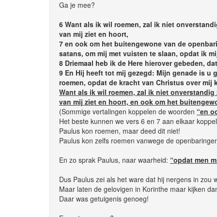
Ga je mee?
6 Want als ik wil roemen, zal ik niet onverstan
van mij ziet en hoort,
7 en ook om het buitengewone van de openbaring
satans, om mij met vuisten te slaan, opdat ik mij
8 Driemaal heb ik de Here hierover gebeden, dat 
9 En Hij heeft tot mij gezegd: Mijn genade is u
roemen, opdat de kracht van Christus over mij 
Want als ik wil roemen, zal ik niet onverstandi
van mij ziet en hoort, en ook om het buitenge
(Sommige vertalingen koppelen de woorden
“en o
Het beste kunnen we vers 6 en 7 aan elkaar koppe
Paulus kon roemen, maar deed dit niet!
Paulus kon zelfs roemen vanwege de openbaringen,
En zo sprak Paulus, naar waarheid:
“opdat men mi
Dus Paulus zei als het ware dat hij nergens in zou 
Maar laten de gelovigen in Korinthe maar kijken 
Daar was getuigenis genoeg!