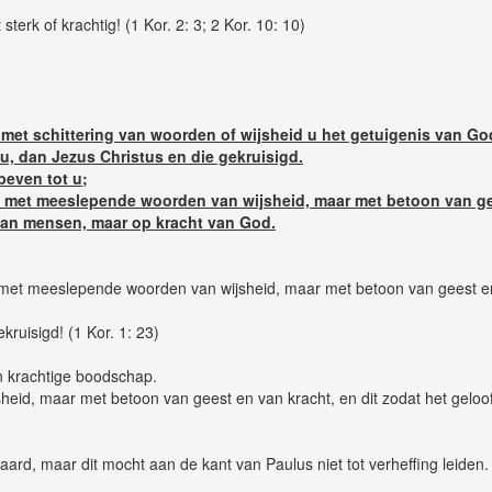
erk of krachtig! (1 Kor. 2: 3; 2 Kor. 10: 10)
 met schittering van woorden of wijsheid u het getuigenis van G
 u, dan Jezus Christus en die gekruisigd.
beven tot u;
t met meeslepende woorden van wijsheid, maar met betoon van ge
 van mensen, maar op kracht van God.
 met meeslepende woorden van wijsheid, maar met betoon van geest en
ruisigd! (1 Kor. 1: 23)
n krachtige boodschap.
id, maar met betoon van geest en van kracht, en dit zodat het geloof v
rd, maar dit mocht aan de kant van Paulus niet tot verheffing leiden.