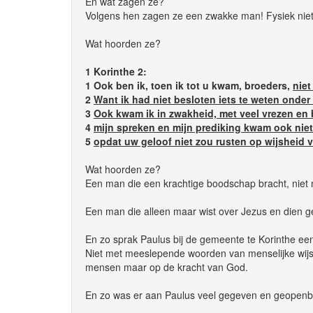
En wat zagen ze?
Volgens hen zagen ze een zwakke man! Fysiek niet st
Wat hoorden ze?
1 Korinthe 2:
1 Ook ben ik, toen ik tot u kwam, broeders,
niet
2
Want ik had niet besloten iets te weten onder
3
Ook kwam ik in zwakheid, met veel vrezen en 
4
mijn spreken en mijn prediking kwam ook nie
5
opdat uw geloof niet zou rusten op wijsheid
Wat hoorden ze?
Een man die een krachtige boodschap bracht, niet
Een man die alleen maar wist over Jezus en dien gek
En zo sprak Paulus bij de gemeente te Korinthe ee
Niet met meeslepende woorden van menselijke wijshe
mensen maar op de kracht van God.
En zo was er aan Paulus veel gegeven en geopenbaa