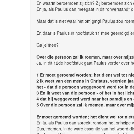
En waarin beroemden zij zich? Zij beroemden zich o
En ja, als Paulus dan meegaat in dit “onverstand” om
Maar dat is niet waar het om ging! Paulus zou roem
En daar is Paulus in hoofdstuk 11 mee geeindigd e
Ga je mee?
Over die persoon zal ik roemen, maar over mijzel
Ja, in dit 12de hoofdstuk gaat Paulus verder over
1 Er moet geroemd worden; het dient wel tot ni
2 Ik weet van een mens in Christus, veertien jaar
het - dat die persoon weggevoerd werd tot in d
3 En ik weet van die persoon - of het in het lic
4 dat hij weggevoerd werd naar het paradijs en 
5 Over die persoon zal ik roemen, maar over mijz
Er moet geroemd worden; het dient wel tot niet
En ja, als Paulus dan spreekt rondom het princip
Dus, roemen, in de ware essentie van het woord dien