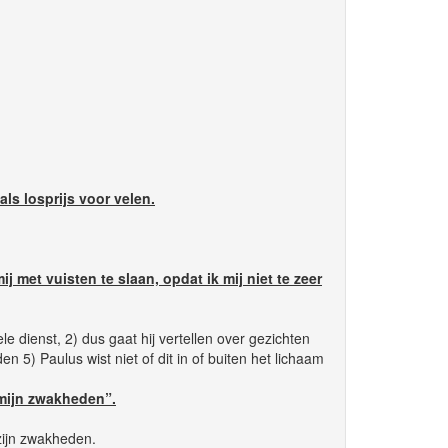
ls losprijs voor velen.
j met vuisten te slaan, opdat ik mij niet te zeer
e dienst, 2) dus gaat hij vertellen over gezichten
5) Paulus wist niet of dit in of buiten het lichaam
n mijn zwakheden”.
 zijn zwakheden.