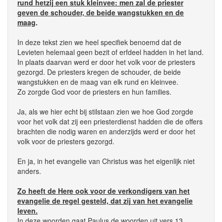
rund hetzij een stuk kleinvee: men zal de priester
geven de schouder, de beide wangstukken en de
maag
.
In deze tekst zien we heel specifiek benoemd dat de
Levieten helemaal geen bezit of erfdeel hadden in het land.
In plaats daarvan werd er door het volk voor de priesters
gezorgd. De priesters kregen de schouder, de beide
wangstukken en de maag van elk rund en kleinvee.
Zo zorgde God voor de priesters en hun families.
Ja, als we hier echt bij stilstaan zien we hoe God zorgde
voor het volk dat zij een priesterdienst hadden die de offers
brachten die nodig waren en anderzijds werd er door het
volk voor de priesters gezorgd.
En ja, in het evangelie van Christus was het eigenlijk niet
anders.
Zo heeft de Here ook voor de verkondigers van het
evangelie de regel gesteld, dat zij van het evangelie
leven.
In deze woorden gaat Paulus de woorden uit vers 13