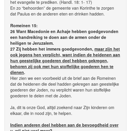
het evangelie te prediken. (Handl. 18: 1- 17)
En zo “behoorden” de gemeente van Korinthe te zorgen
dat Paulus en de anderen eten en drinken hadden.
Romeinen 15:
26 Want Macedonie en Achaje hebben goedgevonden
een handreiking te doen aan de armen onder de
heiligen te Jeruzalem.
27 Zij hebben het immers goedgevonden,
maar zijn het
ook jegens hen verplicht, want indien de heidenen aan
hun geestelijke goederen deel hebben gekregen,
behoren zij ook met hun stoffelijke goederen hen te
dienen
.
Hier zien we een voorbeeld uit de brief aan de Romeinen
dat de heidenen die deel hadden gekregen aan geestelijke
goederen der Joden, nu verplicht waren hun stoffelijke
goederen te delen met de Joden.
Ja, dit is onze God, altijd zoekend naar Zijn kinderen om
elkaar, die in nood zijn, te helpen.
Indien anderen deel hebben aan de bevoegdheid over
u, wij niet veel meer?