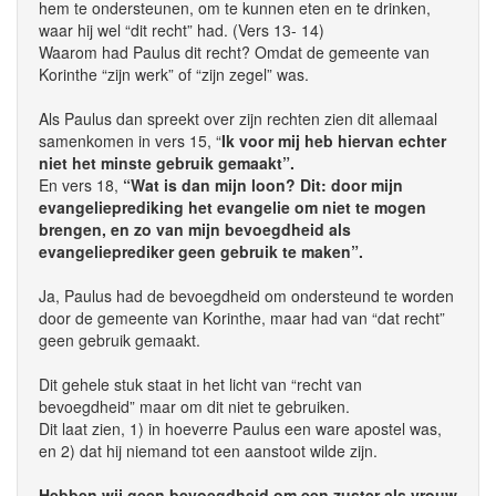
hem te ondersteunen, om te kunnen eten en te drinken,
waar hij wel “dit recht” had. (Vers 13- 14)
Waarom had Paulus dit recht? Omdat de gemeente van
Korinthe “zijn werk” of “zijn zegel” was.
Als Paulus dan spreekt over zijn rechten zien dit allemaal
samenkomen in vers 15, “
Ik voor mij heb hiervan echter
niet het minste gebruik gemaakt”.
En vers 18,
“Wat is dan mijn loon? Dit: door mijn
evangelieprediking het evangelie om niet te mogen
brengen, en zo van mijn bevoegdheid als
evangelieprediker geen gebruik te maken”.
Ja, Paulus had de bevoegdheid om ondersteund te worden
door de gemeente van Korinthe, maar had van “dat recht”
geen gebruik gemaakt.
Dit gehele stuk staat in het licht van “recht van
bevoegdheid” maar om dit niet te gebruiken.
Dit laat zien, 1) in hoeverre Paulus een ware apostel was,
en 2) dat hij niemand tot een aanstoot wilde zijn.
Hebben wij geen bevoegdheid om een zuster als vrouw