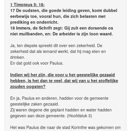
1 Timoteus 5: 18:
17 De oudsten, die goede leiding geven, komt dubbel
eerbewijs toe, vooral hun, die zich belasten met
prediking en onderricht.
18 Immers, de Schrift zegt: Gij zult een dorsende os
niet muilbanden, en: De arbeider is zijn loon waard.
Ja, ten diepste spreekt dit over een zekerheid. De
zekerheid dat als iemand werkt, dat hij mag eten en
drinken.
En dat gold ook voor Paulus.
Indien wij het zijn, die voor u het geestelijke gezaaid
hebben, is het dan te veel, dat wij van u het stoffelijke
zouden oogsten?
En ja, Paulus en anderen, hadden voor de gemeente
geestelijke zaken gezaaid.
Zij waren degene die geplant hadden en water hadden
gegeven aan deze gemeente. (Hoofdstuk 3)
Het was Paulus die naar de stad Korinthe was gekomen om