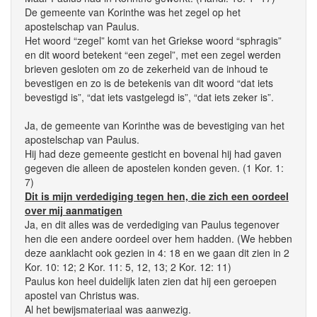
De gemeente van Korinthe was het zegel op het
apostelschap van Paulus.
Het woord “zegel” komt van het Griekse woord “sphragis”
en dit woord betekent “een zegel”, met een zegel werden
brieven gesloten om zo de zekerheid van de inhoud te
bevestigen en zo is de betekenis van dit woord “dat iets
bevestigd is”, “dat iets vastgelegd is”, “dat iets zeker is”.
Ja, de gemeente van Korinthe was de bevestiging van het
apostelschap van Paulus.
Hij had deze gemeente gesticht en bovenal hij had gaven
gegeven die alleen de apostelen konden geven. (1 Kor. 1:
7)
Dit is mijn verdediging tegen hen, die zich een oordeel
over mij aanmatigen
Ja, en dit alles was de verdediging van Paulus tegenover
hen die een andere oordeel over hem hadden. (We hebben
deze aanklacht ook gezien in 4: 18 en we gaan dit zien in 2
Kor. 10: 12; 2 Kor. 11: 5, 12, 13; 2 Kor. 12: 11)
Paulus kon heel duidelijk laten zien dat hij een geroepen
apostel van Christus was.
Al het bewijsmateriaal was aanwezig.