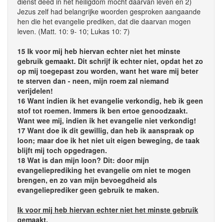
dienst deed in het heiligdom mocht daarvan leven en 2)
Jezus zelf had belangrijke woorden gesproken aangaande
hen die het evangelie prediken, dat die daarvan mogen
leven. (Matt. 10: 9- 10; Lukas 10: 7)
15 Ik voor mij heb hiervan echter niet het minste
gebruik gemaakt. Dit schrijf ik echter niet, opdat het zo
op mij toegepast zou worden, want het ware mij beter
te sterven dan - neen, mijn roem zal niemand
verijdelen!
16 Want indien ik het evangelie verkondig, heb ik geen
stof tot roemen. Immers ik ben ertoe genoodzaakt.
Want wee mij, indien ik het evangelie niet verkondig!
17 Want doe ik dit gewillig, dan heb ik aanspraak op
loon; maar doe ik het niet uit eigen beweging, de taak
blijft mij toch opgedragen.
18 Wat is dan mijn loon? Dit: door mijn
evangelieprediking het evangelie om niet te mogen
brengen, en zo van mijn bevoegdheid als
evangelieprediker geen gebruik te maken.
Ik voor mij heb hiervan echter niet het minste gebruik
gemaakt.