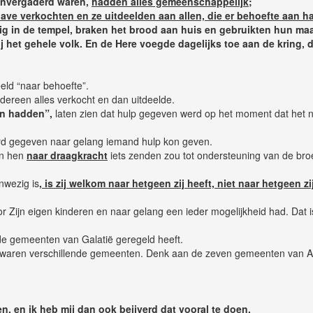
eenvergaderd waren,
hadden alles gemeenschappelijk;
have verkochten en ze uitdeelden aan allen, die er behoefte aan 
ig in de tempel, braken het brood aan huis en gebruikten hun ma
ij het gehele volk. En de Here voegde dagelijks toe aan de kring,
eld “naar behoefte”.
iedereen alles verkocht en dan uitdeelde.
an hadden”,
laten zien dat hulp gegeven werd op het moment dat het 
erd gegeven naar gelang iemand hulp kon geven.
an hen
naar draagkracht
iets zenden zou tot ondersteuning van de bro
nwezig is
, is zij welkom naar hetgeen zij heeft, niet naar hetgeen zi
r Zijn eigen kinderen en naar gelang een ieder mogelijkheid had. Dat 
n de gemeenten van Galatië geregeld heeft.
r waren verschillende gemeenten. Denk aan de zeven gemeenten van As
en
, en ik heb mij dan ook beijverd dat vooral te doen.