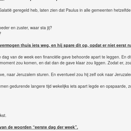
latië geregeld heb, laten zien dat Paulus in alle gemeenten hetzelfde
oeder en zuster, waar sta jij?
?
 vermogen thuis iets weg, en hij spare dit op, opdat er niet eer
ste dag van de week een financiële gave behoorde apart te leggen. En d
r moment zou komen, en dat dan de gave klaar zou liggen. Zodat er, 
, naar Jeruzalem sturen. En eventueel zou hij zelf ook naar Jeruzalem
t men gedurende langere tijd wekelijks iets apart legde en opspaarde, z
kst.
van de woorden “eerste dag der week”.