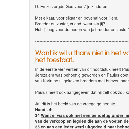
D. En zo zorgde God voor Zijn kinderen.
Met elkaar, voor elkaar en bovenal voor Hem.
Broeder en zuster, vriend, waar sta jij?
Heb jij oog voor de noden van je broeder en zuster
-----------------------------------------------------------------
Want ik wil u thans niet in het 
het toestaat.
In de eerste vier verzen van dit hoofdstuk heeft
Jeruzalem was behoeftig geworden en Paulus doet
van Korinthe uitgekozen broeders met brieven naa
Paulus heeft ook aangegeven dat hij zelf ook zou k
Ja, dit is het beeld van de vroege gemeente.
Handl. 4:
34
Want er was ook niet een behoeftig onder h
van de verkoop en legden die aan de voeten de
35
en aan een ieder werd uitgedeeld naar behoe