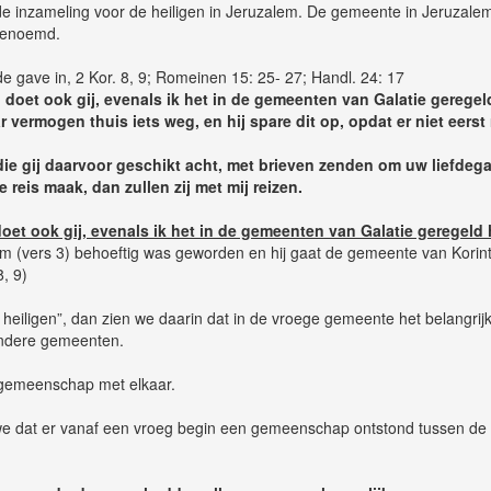
 de inzameling voor de heiligen in Jeruzalem. De gemeente in Jeruzal
 genoemd.
e gave in, 2 Kor. 8, 9; Romeinen 15: 25- 27; Handl. 24: 17
, doet ook gij, evenals ik het in de gemeenten van Galatie geregel
ar vermogen thuis iets weg, en hij spare dit op, opdat er niet ee
ie gij daarvoor geschikt acht, met brieven zenden om uw liefdega
 reis maak, dan zullen zij met mij reizen.
doet ook gij, evenals ik het in de gemeenten van Galatie geregeld
lem (vers 3) behoeftig was geworden en hij gaat de gemeente van Kor
8, 9)
eiligen”, dan zien we daarin dat in de vroege gemeente het belangrijk
andere gemeenten.
gemeenschap met elkaar.
 we dat er vanaf een vroeg begin een gemeenschap ontstond tussen de 