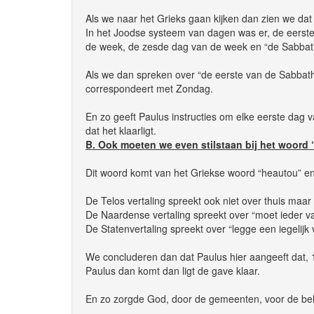
Als we naar het Grieks gaan kijken dan zien we dat
In het Joodse systeem van dagen was er, de eerst
de week, de zesde dag van de week en “de Sabbat
Als we dan spreken over “de eerste van de Sabbath
correspondeert met Zondag.
En zo geeft Paulus instructies om elke eerste dag
dat het klaarligt.
B. Ook moeten we even stilstaan bij het woord 
Dit woord komt van het Griekse woord “heautou” en 
De Telos vertaling spreekt ook niet over thuis maar ov
De Naardense vertaling spreekt over “moet ieder van
De Statenvertaling spreekt over “legge een iegelijk v
We concluderen dan dat Paulus hier aangeeft dat, 1
Paulus dan komt dan ligt de gave klaar.
En zo zorgde God, door de gemeenten, voor de be