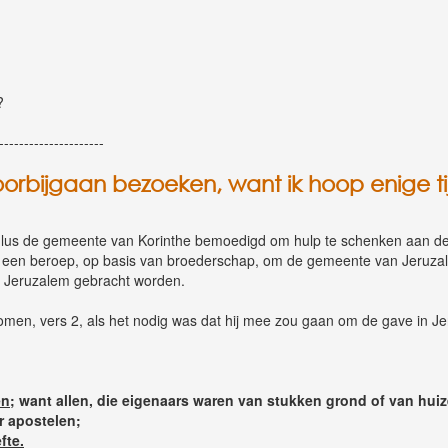
?
---------------------
voorbijgaan bezoeken, want ik hoop enige tijd
 Paulus de gemeente van Korinthe bemoedigd om hulp te schenken aan
 een beroep, op basis van broederschap, om de gemeente van Jeruz
r Jeruzalem gebracht worden.
omen, vers 2, als het nodig was dat hij mee zou gaan om de gave in Je
en
; want allen, die eigenaars waren van stukken grond of van hui
r apostelen;
fte.