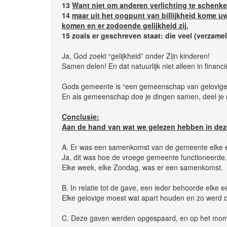
13
Want niet om anderen verlichting te schenke
14
maar uit het oogpunt van billijkheid kome 
komen en er zodoende gelijkheid zij
,
15 zoals er geschreven staat: die veel (verzamel
Ja, God zoekt “gelijkheid” onder Zijn kinderen!
Samen delen! En dat natuurlijk niet alleen in financ
Gods gemeente is “een gemeenschap van gelovige
En als gemeenschap doe je dingen samen, deel je met
Conclusie:
Aan de hand van wat we gelezen hebben in deze 
A. Er was een samenkomst van de gemeente elke e
Ja, dit was hoe de vroege gemeente functioneerde.
Elke week, elke Zondag, was er een samenkomst.
B. In relatie tot de gave, een ieder behoorde elke e
Elke gelovige moest wat apart houden en zo werd de
C. Deze gaven werden opgespaard, en op het mom