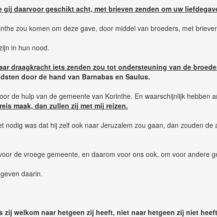
 gij daarvoor geschikt acht, met brieven zenden om uw liefdegave
rinthe zou komen om deze gave, door middel van broeders, met brieve
ijn in hun nood.
naar draagkracht iets zenden zou tot ondersteuning van de broede
oudsten door de hand van Barnabas en Saulus.
or de hulp van de gemeente van Korinthe. En waarschijnlijk hebben 
eis maak, dan zullen zij met mij reizen.
ls het nodig was dat hij zelf ook naar Jeruzalem zou gaan, dan zouden
s voor de vroege gemeente, en daarom voor ons ook, om voor andere g
geven daarin.
 zij welkom naar hetgeen zij heeft, niet naar hetgeen zij niet heeft