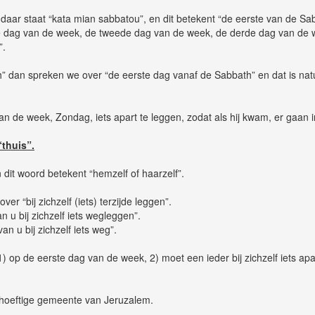
 daar staat “kata mian sabbatou”, en dit betekent “de eerste van de Sa
e dag van de week, de tweede dag van de week, de derde dag van de w
”.
” dan spreken we over “de eerste dag vanaf de Sabbath” en dat is natu
 van de week, Zondag, iets apart te leggen, zodat als hij kwam, er ga
“thuis”.
dit woord betekent “hemzelf of haarzelf”.
er “bij zichzelf (iets) terzijde leggen”.
 u bij zichzelf iets wegleggen”.
an u bij zichzelf iets weg”.
) op de eerste dag van de week, 2) moet een ieder bij zichzelf iets ap
hoeftige gemeente van Jeruzalem.