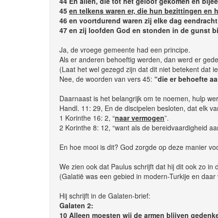
44 En allen, die tot het geloof gekomen en bij
45
en telkens waren er, die hun bezittingen en 
46 en voortdurend waren zij elke dag eendracht
47 en zij loofden God en stonden in de gunst b
Ja, de vroege gemeente had een principe.
Als er anderen behoeftig werden, dan werd er gede
(Laat het wel gezegd zijn dat dit niet betekent dat 
Nee, de woorden van vers 45:
“die er behoefte a
Daarnaast is het belangrijk om te noemen, hulp w
Handl. 11: 29, En de discipelen besloten, dat elk v
1 Korinthe 16: 2, “
naar vermogen
”.
2 Korinthe 8: 12, “want als de bereidvaardigheid aa
En hoe mooi is dit? God zorgde op deze manier voo
We zien ook dat Paulus schrijft dat hij dit ook zo i
(Galatië was een gebied in modern-Turkije en daa
Hij schrijft in de Galaten-brief:
Galaten 2:
10
Alleen moesten wij de armen blijven gedenk