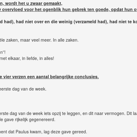
n, wordt het u zwaar gemaakt,
uw overvloed voor het ogenblik hun gebrek ten goede, opdat hun 
d had), had niet over en die weinig (verzameld had), had niet te ko
iële zaken, maar veel meer. In alle zaken.
n”!
 elkaar, in liefde, in alles!
vier verzen een aantal belangrijke conclusies.
erste dag van de week.
erste dag van de week iets opzij te leggen, en dit naar vermogen. Dit la
 gave rijkelijk gegenereerd.
ent dat Paulus kwam, lag deze gave gereed.