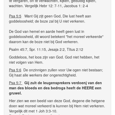
te vergaren, on te verwachten, kijken, geduldig kijken,
wachten. Vergelijk Hebr 12: 7-11, Jacobus 1: 2-4
Psa 5:5
Want Gij zijt geen God, Die lust heeft aan
goddeloosheid; de boze zal bij U niet verkeren.
De God van hemel en aarde heeft geen lust in
goddeloosheid, dit woord betekent "het moreel verkeerde"
daarom kan de boze niet bij God verkeren.
Psalm 45:7, Spr. 11:15, Jesaja 2:2, TItus 2:12
Goddeloos, het loos zijn van God. God niet hebben, het
niet volgen van Hem.
Psa 5:6
De onzinnigen zullen voor Uw ogen niet bestaan;
Gij haat alle werkers der ongerechtigheid.
Psa 5:7
Gij zult de leugensprekers verdoenj van den
man des bloeds en des bedrogs heeft de HEERE een
gruwel.
Hier zien we een beeld van deze God, degene die hetgene
doen wat moreel verkeerd is kunnen bij Hem niet verkeren.
Vergelijk dit met 1 Joh 3:3-10.