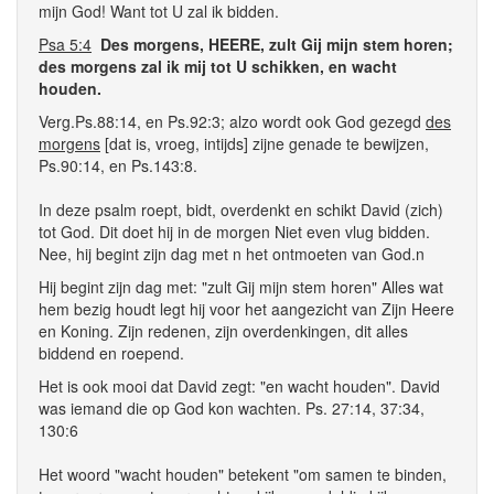
mijn God! Want tot U zal ik bidden.
Psa 5:4
Des morgens, HEERE, zult Gij mijn stem horen;
des morgens zal ik mij tot U schikken, en wacht
houden.
Verg.Ps.88:14, en Ps.92:3; alzo wordt ook God gezegd
des
morgens
[dat is, vroeg, intijds] zijne genade te bewijzen,
Ps.90:14, en Ps.143:8.
In deze psalm roept, bidt, overdenkt en schikt David (zich)
tot God. Dit doet hij in de morgen Niet even vlug bidden.
Nee, hij begint zijn dag met n het ontmoeten van God.n
Hij begint zijn dag met: "zult Gij mijn stem horen" Alles wat
hem bezig houdt legt hij voor het aangezicht van Zijn Heere
en Koning. Zijn redenen, zijn overdenkingen, dit alles
biddend en roepend.
Het is ook mooi dat David zegt: "en wacht houden". David
was iemand die op God kon wachten. Ps. 27:14, 37:34,
130:6
Het woord "wacht houden" betekent "om samen te binden,