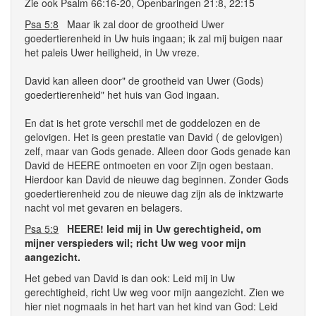
Zie ook Psalm 66:16-20, Openbaringen 21:8, 22:15
Psa 5:8
Maar ik zal door de grootheid Uwer
goedertierenheid in Uw huis ingaan; ik zal mij buigen naar
het paleis Uwer heiligheid, in Uw vreze.
David kan alleen door" de grootheid van Uwer (Gods)
goedertierenheid" het huis van God ingaan.
En dat is het grote verschil met de goddelozen en de
gelovigen. Het is geen prestatie van David ( de gelovigen)
zelf, maar van Gods genade. Alleen door Gods genade kan
David de HEERE ontmoeten en voor Zijn ogen bestaan.
Hierdoor kan David de nieuwe dag beginnen. Zonder Gods
goedertierenheid zou de nieuwe dag zijn als de inktzwarte
nacht vol met gevaren en belagers.
Psa 5:9
HEERE! leid mij in Uw gerechtigheid, om
mijner verspieders wil; richt Uw weg voor mijn
aangezicht.
Het gebed van David is dan ook: Leid mij in Uw
gerechtigheid, richt Uw weg voor mijn aangezicht. Zien we
hier niet nogmaals in het hart van het kind van God: Leid