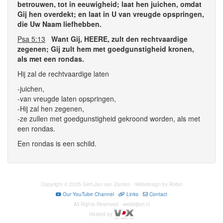
betrouwen, tot in eeuwigheid; laat hen juichen,
omdat
Gij hen overdekt; en laat in U van vreugde opspringen,
die Uw Naam liefhebben.
Psa 5:13
Want Gij, HEERE, zult den rechtvaardige
zegenen; Gij zult hem met goedgunstigheid
kronen,
als met een rondas.
Hij zal de rechtvaardige laten
-juichen,
-van vreugde laten opspringen,
-Hij zal hen zegenen,
-ze zullen met goedgunstigheid gekroond worden, als met
een rondas.
Een rondas is een schild.
Copyright © 2025 Gert-Jan van Zanten · Webdesign by Robin
Our YouTube Channel
-
Links
-
Contact
All Rights Reserved · webbijbel.nl
Hosted by