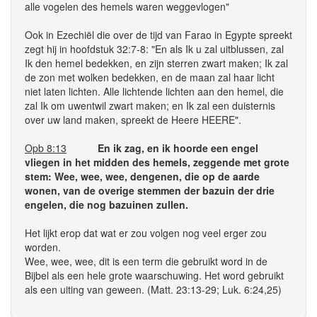
alle vogelen des hemels waren weggevlogen"
Ook in Ezechiël die over de tijd van Farao in Egypte spreekt
zegt hij in hoofdstuk 32:7-8: "En als Ik u zal uitblussen, zal
Ik den hemel bedekken, en zijn sterren zwart maken; Ik zal
de zon met wolken bedekken, en de maan zal haar licht
niet laten lichten. Alle lichtende lichten aan den hemel, die
zal Ik om uwentwil zwart maken; en Ik zal een duisternis
over uw land maken, spreekt de Heere HEERE".
Opb 8:13
En ik zag, en ik hoorde een engel
vliegen in het midden des hemels, zeggende met grote
stem: Wee, wee, wee, dengenen, die op de aarde
wonen, van de overige stemmen der bazuin der drie
engelen, die nog bazuinen zullen.
Het lijkt erop dat wat er zou volgen nog veel erger zou
worden.
Wee, wee, wee, dit is een term die gebruikt word in de
Bijbel als een hele grote waarschuwing. Het word gebruikt
als een uiting van geween. (Matt. 23:13-29; Luk. 6:24,25)