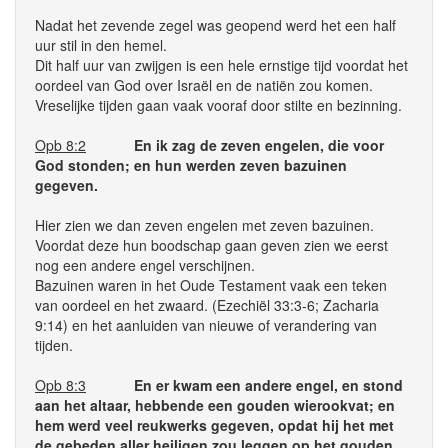
Nadat het zevende zegel was geopend werd het een half
uur stil in den hemel.
Dit half uur van zwijgen is een hele ernstige tijd voordat het
oordeel van God over Israël en de natiën zou komen.
Vreselijke tijden gaan vaak vooraf door stilte en bezinning.
Opb 8:2
En ik zag de zeven engelen, die voor
God stonden; en hun werden zeven bazuinen
gegeven.
Hier zien we dan zeven engelen met zeven bazuinen.
Voordat deze hun boodschap gaan geven zien we eerst
nog een andere engel verschijnen.
Bazuinen waren in het Oude Testament vaak een teken
van oordeel en het zwaard. (Ezechiël 33:3-6; Zacharia
9:14) en het aanluiden van nieuwe of verandering van
tijden.
Opb 8:3
En er kwam een andere engel, en stond
aan het altaar, hebbende een gouden wierookvat; en
hem werd veel reukwerks gegeven, opdat hij het met
de gebeden aller heiligen zou leggen op het gouden