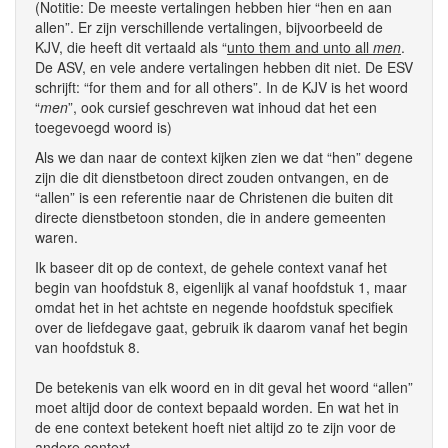
(Notitie: De meeste vertalingen hebben hier “hen en aan
allen”. Er zijn verschillende vertalingen, bijvoorbeeld de
KJV, die heeft dit vertaald als “
unto them and unto all
men
.
De ASV, en vele andere vertalingen hebben dit niet. De ESV
schrijft: “for them and for all others”. In de KJV is het woord
“
men
”, ook cursief geschreven wat inhoud dat het een
toegevoegd woord is)
Als we dan naar de context kijken zien we dat “hen” degene
zijn die dit dienstbetoon direct zouden ontvangen, en de
“allen” is een referentie naar de Christenen die buiten dit
directe dienstbetoon stonden, die in andere gemeenten
waren.
Ik baseer dit op de context, de gehele context vanaf het
begin van hoofdstuk 8, eigenlijk al vanaf hoofdstuk 1, maar
omdat het in het achtste en negende hoofdstuk specifiek
over de liefdegave gaat, gebruik ik daarom vanaf het begin
van hoofdstuk 8.
De betekenis van elk woord en in dit geval het woord “allen”
moet altijd door de context bepaald worden. En wat het in
de ene context betekent hoeft niet altijd zo te zijn voor de
andere context.