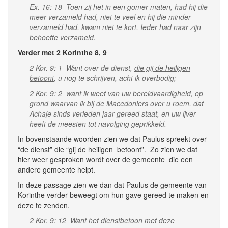
Ex. 16: 18 Toen zij het in een gomer maten, had hij die
meer verzameld had, niet te veel en hij die minder
verzameld had, kwam niet te kort. Ieder had naar zijn
behoefte verzameld.
Verder met 2 Korinthe 8, 9
2 Kor. 9: 1 Want over de dienst,
die gij de heiligen
betoont
, u nog te schrijven, acht ik overbodig;
2 Kor. 9: 2 want ik weet van uw bereidvaardigheid, op
grond waarvan ik bij de Macedoniers over u roem, dat
Achaje sinds verleden jaar gereed staat, en uw ijver
heeft de meesten tot navolging geprikkeld.
In bovenstaande woorden zien we dat Paulus spreekt over
“de dienst” die “gij de heiligen betoont”. Zo zien we dat
hier weer gesproken wordt over de gemeente die een
andere gemeente helpt.
In deze passage zien we dan dat Paulus de gemeente van
Korinthe verder beweegt om hun gave gereed te maken en
deze te zenden.
2 Kor. 9: 12 Want
het dienstbetoon
met deze