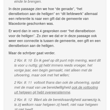
einde te brengen.
In deze passage zien we hoe “de genade”, “het
dienstbetoon aan de heiligen” en “dit liefdewerk” allemaal
een referentie is naar een gift dat de gemeente van
Macedonie geschonken was.
Er word dan in vers 4 gesproken over “het dienstbetoon
voor de heiligen”. Zo zien we dat er in deze passage ook
weer een connectie is tussen de gemeente, een gift en een
dienstbetoon aan de heiligen.
Maar de schrijver gaat verder.
2 Kor. 8: 10 En ik geef op dit punt mijn mening, want dit
is voor u nuttig; gij hebt immers reeds vroeger, het
vorige jaar, een begin gemaakt, niet alleen met de
uitvoering, maar ook met het willen;
2 Kor. 8: 11 voltooit thans dan ook de uitvoering, opdat
met de maat van uw bereidwilligheid
ook de voltooiing
uit hetgeen gij hebt overeenstemme
.
2 Kor. 8: 12 Want als de bereidvaardigheid aanwezig is,
is zij welkom naar hetgeen zij heeft, niet naar hetgeen
zij niet heeft.