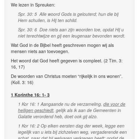
We lezen in Spreuken:
Spr. 30: 5 Alle woord Gods is gelouterd; hun die bij
Hem schuilen, is Hij ten schild.
Spr. 30: 6 Doe niets aan zijn woorden toe, opdat Hij u
niet terechtwijze en gij een leugenaar bevonden wordt.
Wat God in de Bijbel heeft geschreven mogen wij als
mensen niets aan toevoegen.
Het woord dat God heeft gegeven is compleet. (2 Tim. 3:
16, 17)
De woorden van Christus moeten “rijkelijk in ons wonen”.
(Koll. 3: 16)
1 Korinthe 16: 1- 3
1 Kor 16: 1 Aangaande nu de verzameling,
die voor de
heiligen geschiedt
, gelijk als ik aan de Gemeenten in
Galatie verordend heb, doet ook gij alzo.
1 Kor 16: 2 Op elken eersten dag der week, legge een
iegelijk van u iets bij zichzelven weg, vergaderende een
schat, naar dat hij welvaren verkregen heeft; opdat de