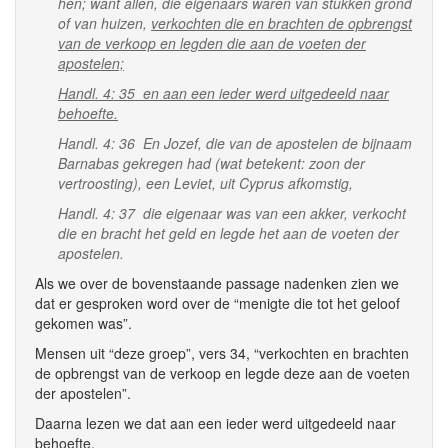
hen; want allen, die eigenaars waren van stukken grond
of van huizen,
verkochten die en brachten de opbrengst
van de verkoop en legden die aan de voeten der
apostelen;
Handl. 4: 35 en aan een ieder werd uitgedeeld naar
behoefte.
Handl. 4: 36 En Jozef, die van de apostelen de bijnaam
Barnabas gekregen had (wat betekent: zoon der
vertroosting), een Leviet, uit Cyprus afkomstig,
Handl. 4: 37 die eigenaar was van een akker, verkocht
die en bracht het geld en legde het aan de voeten der
apostelen.
Als we over de bovenstaande passage nadenken zien we
dat er gesproken word over de “menigte die tot het geloof
gekomen was”.
Mensen uit “deze groep”, vers 34, “verkochten en brachten
de opbrengst van de verkoop en legde deze aan de voeten
der apostelen”.
Daarna lezen we dat aan een ieder werd uitgedeeld naar
behoefte.