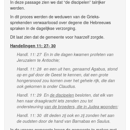
In deze passage zien we dat “de discipelen” talrijker
werden.
In dit proces werden de weduwen van de Grieks-
sprekenden verwaarloosd over degene die Hebreeuws
spraken in de dagelijkse verzorging.
Dit laat zien dat de gemeente voor haarzelf zorgde.
Handelingen 11: 27- 30
Handl. 11: 27 En in die dagen kwamen profeten van
Jeruzalem te Antiochie;
Handl. 11: 28 en een uit hen, genaamd Agabus, stond
op en gaf door de Geest te kennen, dat een grote
hongersnood zou komen over het gehele rijk, die dan
ook gekomen is onder Claudius.
Handl. 11: 29 En
de discipelen
besloten, dat elk van
hen naar draagkracht iets zenden zou tot
ondersteuning
van de broeders, die in Judea woonden
;
Handl. 11: 30 dit deden zij ook en zij zonden het aan
de oudsten door de hand van Barnabas en Saulus.
In de vroege gemeente kreeg de gemeente te maken met