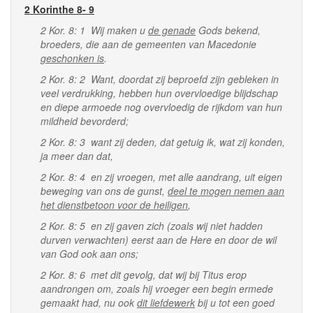
2 Korinthe 8- 9
2 Kor. 8: 1 Wij maken u
de genade
Gods bekend,
broeders, die aan de gemeenten van Macedonie
geschonken is
.
2 Kor. 8: 2 Want, doordat zij beproefd zijn gebleken in
veel verdrukking, hebben hun overvloedige blijdschap
en diepe armoede nog overvloedig de rijkdom van hun
mildheid bevorderd;
2 Kor. 8: 3 want zij deden, dat getuig ik, wat zij konden,
ja meer dan dat,
2 Kor. 8: 4 en zij vroegen, met alle aandrang, uit eigen
beweging van ons de gunst,
deel te mogen nemen aan
het dienstbetoon voor de heiligen
,
2 Kor. 8: 5 en zij gaven zich (zoals wij niet hadden
durven verwachten) eerst aan de Here en door de wil
van God ook aan ons;
2 Kor. 8: 6 met dit gevolg, dat wij bij Titus erop
aandrongen om, zoals hij vroeger een begin ermede
gemaakt had, nu ook
dit liefdewerk
bij u tot een goed